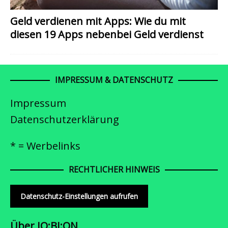
Geld verdienen mit Apps: Wie du mit
diesen 19 Apps nebenbei Geld verdienst
IMPRESSUM & DATENSCHUTZ
Impressum
Datenschutzerklärung
* = Werbelinks
RECHTLICHER HINWEIS
Datenschutz-Einstellungen aufrufen
Über JO:BI:ON