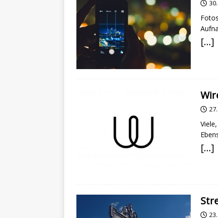
30
Fotos
Aufna
[…]
Wir
27
Viele
Ebens
[…]
Str
23