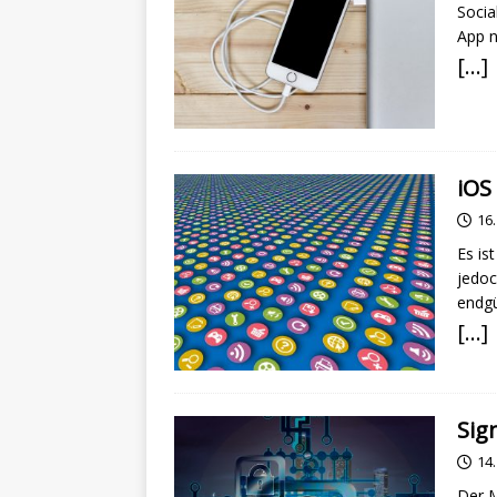
Socia
App n
[…]
iOS
16
Es is
jedoc
endgü
[…]
Sig
14
Der M