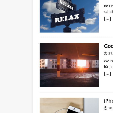
Im Ur
schei
[…]
Goo
21
Wo is
für j
[…]
iPh
20