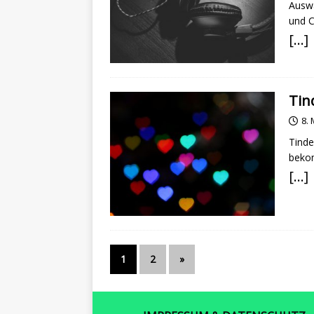
Auswa
und C
[…]
Tin
8.
Tinde
bekom
[…]
1
2
»