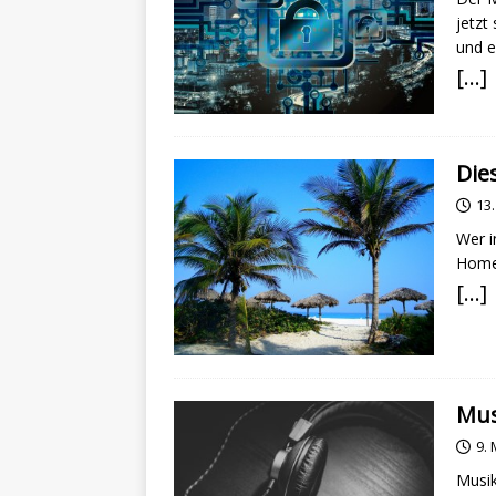
jetzt
und e
[…]
Die
13
Wer i
HomeT
[…]
Mus
9.
Musik