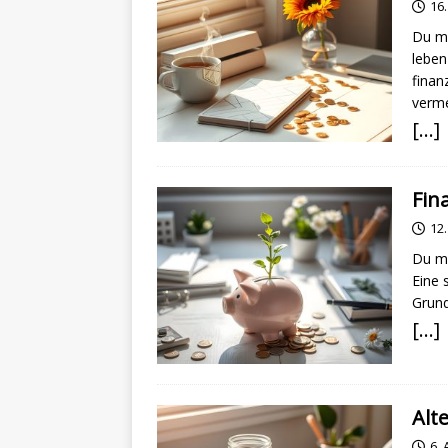
16
Du mö
leben
finan
verme
[…]
Fin
12
Du mö
Eine 
Grund
[…]
Alt
6.