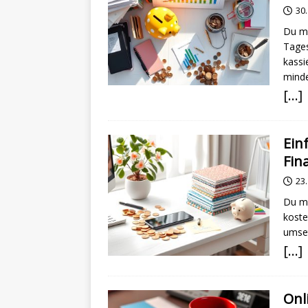
30.
Du mö
Tages
kassi
minde
[…]
Ein
Fin
23
Du mö
koste
umset
[…]
Onl