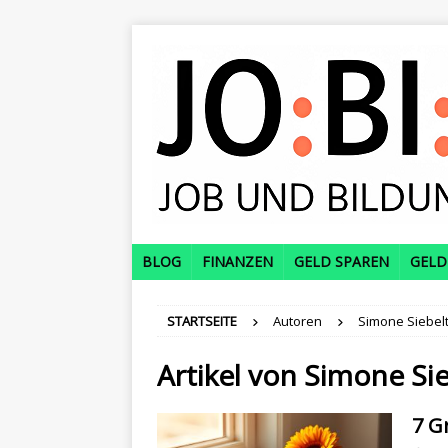
BLOG
FINANZEN
GELD SPAREN
GELD
STARTSEITE
Autoren
Simone Siebel
Artikel von
Simone Sie
7 G