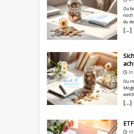
Du bi
noch 
du de
[…]
Sic
ach
31.
Du mö
Mögli
welch
[…]
ETF
17.