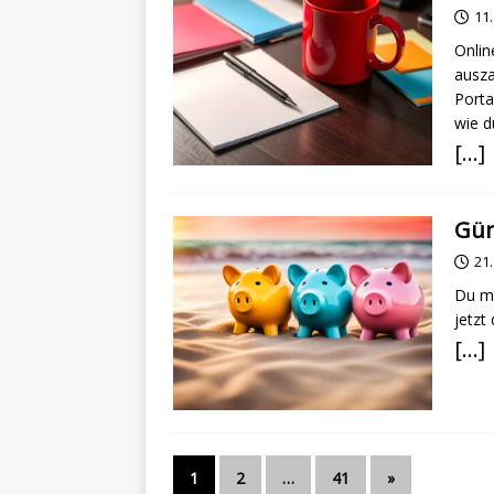
11
Onlin
ausza
Porta
wie d
[…]
Gün
21
Du mö
jetzt
[…]
1
2
…
41
»