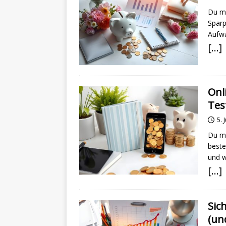
Du mö
Sparp
Aufwa
[…]
Onl
Tes
5. 
Du mö
beste
und w
[…]
Sic
(un