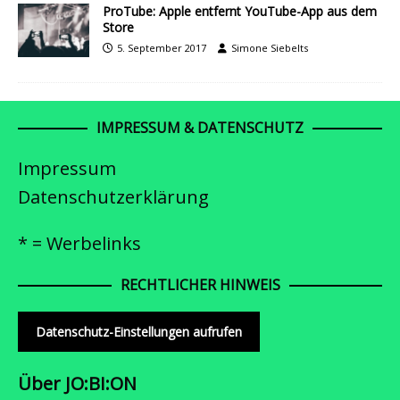
ProTube: Apple entfernt YouTube-App aus dem
Store
5. September 2017
Simone Siebelts
IMPRESSUM & DATENSCHUTZ
Impressum
Datenschutzerklärung
* = Werbelinks
RECHTLICHER HINWEIS
Datenschutz-Einstellungen aufrufen
Über JO:BI:ON