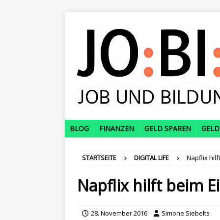
BLOG
FINANZEN
GELD SPAREN
GELD
STARTSEITE
DIGITAL LIFE
Napflix hil
Napflix hilft beim E
28. November 2016
Simone Siebelts