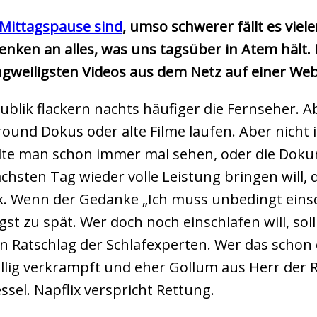
 Mittagspause sind
, umso schwerer fällt es vie
enken an alles, was uns tagsüber in Atem hält. D
angweiligsten Videos aus dem Netz auf einer Web
lik flackern nachts häufiger die Fernseher. Ab
ound Dokus oder alte Filme laufen. Aber nicht 
lte man schon immer mal sehen, oder die Dokume
chsten Tag wieder volle Leistung bringen will,
ck. Wenn der Gedanke „Ich muss unbedingt einsc
ngst zu spät. Wer doch noch einschlafen will, so
in Ratschlag der Schlafexperten. Wer das schon 
öllig verkrampft und eher Gollum aus Herr der 
sel. Napflix verspricht Rettung.