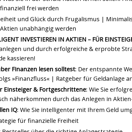
finanziell frei werden
Freiheit und Glück durch Frugalismus | Minimali
t Aktien unabhängig werden
IGENT INVESTIEREN IN AKTIEN – FÜR EINSTEIG
anlegen und durch erfolgreiche & erprobte Str
de kassieren!
ber Finanzen lesen solltest
: Der entspannte W
lgs »Finanzfluss« | Ratgeber für Geldanlage a
 Einsteiger & Fortgeschrittene
: Wie Sie erfolgr
stisch näherkommen durch das Anlegen in Aktie
llen IQ
: Wie Sie intelligenter mit Ihrem Geld u
ategie für finanzielle Freiheit
r Bestseller über die richtige Anlagestrategie