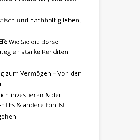
stisch und nachhaltig leben,
ER
: Wie Sie die Börse
ategien starke Renditen
eg zum Vermögen – Von den
n
eich investieren & der
n-ETFs & andere Fonds!
mgehen