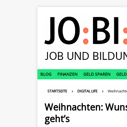
BLOG
FINANZEN
GELD SPAREN
GELD
STARTSEITE
DIGITAL LIFE
Weihnachte
Weihnachten: Wunsc
geht’s