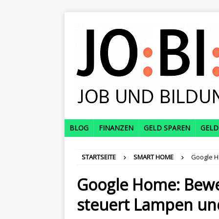
BLOG
FINANZEN
GELD SPAREN
GELD
STARTSEITE
SMART HOME
Google H
Google Home: Bewe
steuert Lampen und